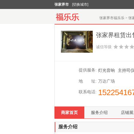
张家界市
[切换城市]
张家界市福乐乐
>
张
张家界租赁出售
诚信等级
提供服务:
灯光音响
主持司
地 址:
万达广场
15225416
联系电话:
商家首页
服务介绍
店铺展
服务介绍