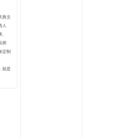
庆典文
情人
牌。
仪师
身定制
，就是