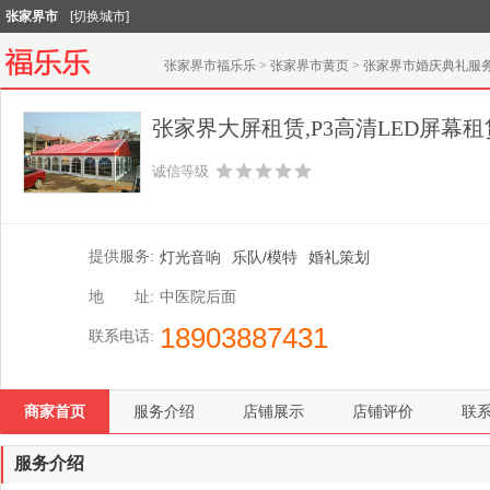
张家界市
[切换城市]
张家界市福乐乐
>
张家界市黄页
>
张家界市婚庆典礼服
张家界大屏租赁,P3高清LED屏幕租
诚信等级
提供服务:
灯光音响
乐队/模特
婚礼策划
地 址:
中医院后面
18903887431
联系电话:
商家首页
服务介绍
店铺展示
店铺评价
联
服务介绍