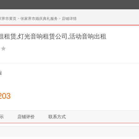
家界市黄页
>
张家界市婚庆典礼服务
>
店铺详情
租租赁,灯光音响租赁公司,活动音响出租
服
203
示
店铺评价
联系方式