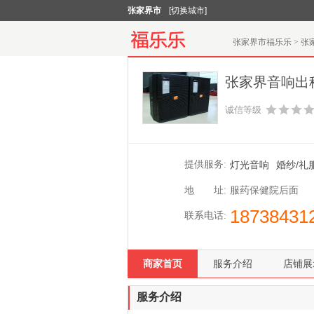
张家界市
[切换城市]
张家界市福乐乐
>
张
张家界音响出
诚信等级
提供服务:
灯光音响
婚纱/礼
地 址:
服药保健院后面
18738431
联系电话:
商家首页
服务介绍
店铺展
服务介绍