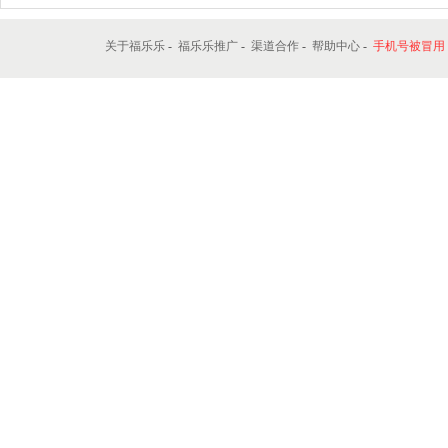
关于福乐乐
-
福乐乐推广
-
渠道合作
-
帮助中心
-
手机号被冒用