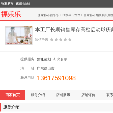
张家界市
[切换城市]
张家界市福乐乐
>
张家界市黄页
>
张家界市婚庆典礼服
本工厂长期销售库存高档启动球庆
诚信等级
提供服务:
婚礼策划
灯光音响
地 址:
广东佛山市
13617591098
联系电话:
商家首页
服务介绍
店铺展示
店铺评价
联
服务介绍