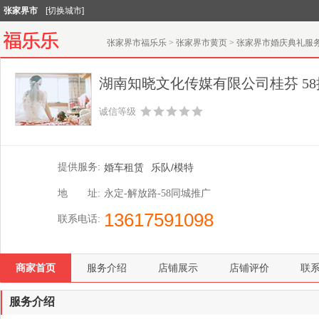
张家界市
[切换城市]
张家界市福乐乐
>
张家界市黄页
>
张家界市婚庆典礼服
湖南知晓文化传媒有限公司桂芬 58
诚信等级
提供服务:
婚车租赁
乐队/模特
地 址:
永定-解放路-58同城推广
13617591098
联系电话:
商家首页
服务介绍
店铺展示
店铺评价
联
服务介绍