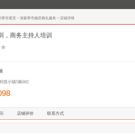
家界市黄页
>
张家界市婚庆典礼服务
>
店铺详情
训，商务主持人培训
服
科技小镇5栋602
098
示
店铺评价
联系方式