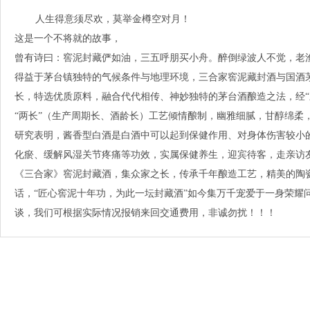
人生得意须尽欢，莫举金樽空对月！
这是一个不将就的故事，
曾有诗曰：窖泥封藏俨如油，三五呼朋买小舟。醉倒绿波人不觉，老
得益于茅台镇独特的气候条件与地理环境，三合家窖泥藏封酒与国酒
长，特选优质原料，融合代代相传、神妙独特的茅台酒酿造之法，经“
“两长”（生产周期长、酒龄长）工艺倾情酿制，幽雅细腻，甘醇绵柔
研究表明，酱香型白酒是白酒中可以起到保健作用、对身体伤害较小
化瘀、缓解风湿关节疼痛等功效，实属保健养生，迎宾待客，走亲访
《三合家》窖泥封藏酒，集众家之长，传承千年酿造工艺，精美的陶
话，“匠心窖泥十年功，为此一坛封藏酒”如今集万千宠爱于一身荣耀
谈，我们可根据实际情况报销来回交通费用，非诚勿扰！！！