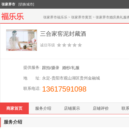
张家界市
[切换城市]
张家界市福乐乐
>
张家界市黄页
>
张家界市婚庆典礼服
三合家窖泥封藏酒
诚信等级
提供服务:
跟拍/摄录
婚纱/礼服
地 址:
永定-贵阳市观山湖区贵州金融城
13617591098
联系电话:
商家首页
服务介绍
店铺展示
店铺评价
联
服务介绍