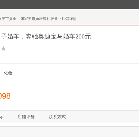
家界市黄页
>
张家界市婚庆典礼服务
>
店铺详情
日子婚车，奔驰奥迪宝马婚车200元
响
化妆
098
示
店铺评价
联系方式