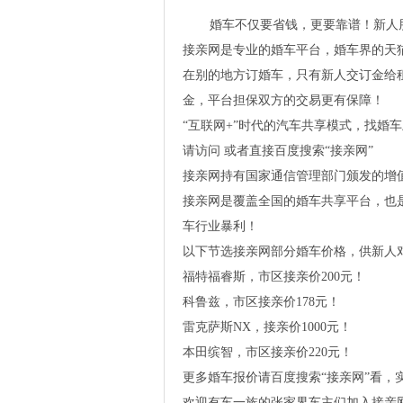
婚车不仅要省钱，更要靠谱！新人
接亲网是专业的婚车平台，婚车界的天
在别的地方订婚车，只有新人交订金给
金，平台担保双方的交易更有保障！
“互联网+”时代的汽车共享模式，找婚
请访问 或者直接百度搜索“接亲网”
接亲网持有国家通信管理部门颁发的增
接亲网是覆盖全国的婚车共享平台，也是
车行业暴利！
以下节选接亲网部分婚车价格，供新人
福特福睿斯，市区接亲价200元！
科鲁兹，市区接亲价178元！
雷克萨斯NX，接亲价1000元！
本田缤智，市区接亲价220元！
更多婚车报价请百度搜索“接亲网”看
​欢迎有车一族的张家界车主们加入接