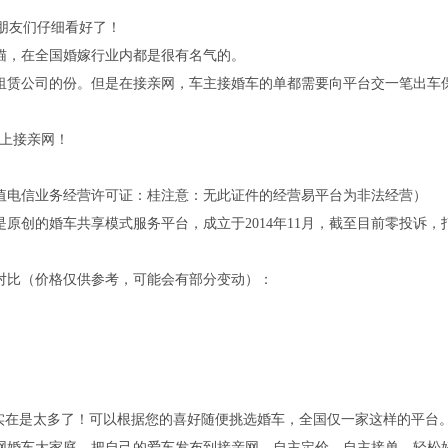
朋友们仔细看好了！
猫，在全国婚嫁行业内都是很有名气的。
租赁公司的份。但是在接亲网，车主接婚车的单都需要向平台交一笔出车
车上接亲网！
值电信业务经营许可证：桂注意：无此证件的经营易平台为非法经营）
原创的婚车共享模式服务平台，成立于2014年11月，截至目前零投诉，
对比（价格仅供参考，可能会有部分变动）：
，实在是太多了！可以根据您的喜好随便挑选婚车，全国仅一家这样的平台
亲网婚车大家庭，把自己的爱车发布到接亲网，自主定价，自主接单，轻松