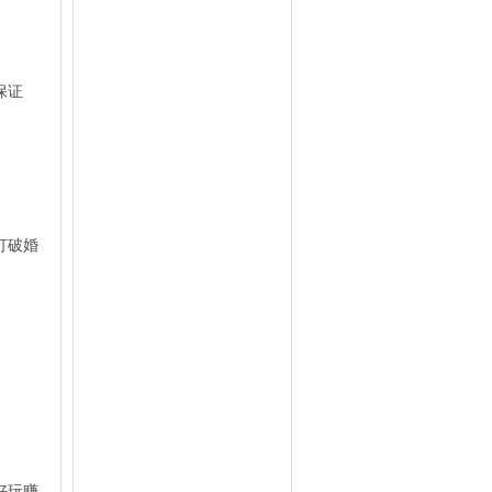
保证
打破婚
。
好玩赚