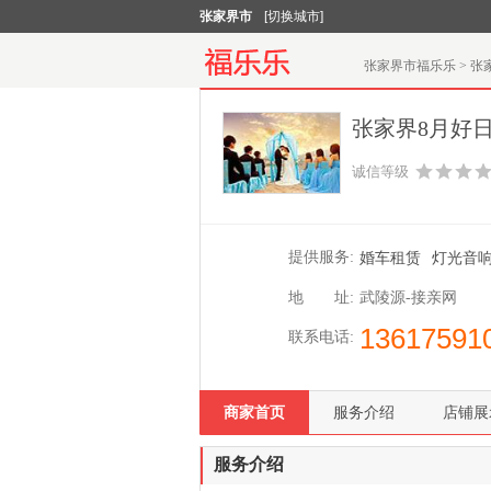
张家界市
[切换城市]
张家界市福乐乐
>
张
张家界8月好
诚信等级
提供服务:
婚车租赁
灯光音
地 址:
武陵源-接亲网
13617591
联系电话:
商家首页
服务介绍
店铺展
服务介绍