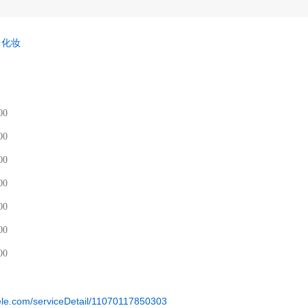
化妆
00
00
00
00
00
00
00
.flele.com/serviceDetail/11070117850303