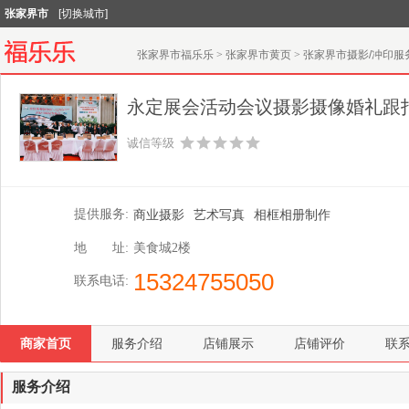
张家界市
[切换城市]
张家界市福乐乐
>
张家界市黄页
>
张家界市摄影/冲印服
永定展会活动会议摄影摄像婚礼跟
诚信等级
提供服务:
商业摄影
艺术写真
相框相册制作
地 址:
美食城2楼
15324755050
联系电话:
商家首页
服务介绍
店铺展示
店铺评价
联
服务介绍