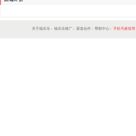
星期四 : 09:00 - 17:00
星期五 : 09:00 - 17:00
星期六 : 不营业
星期日 : 不营业
联系电话:
15324755050
网址:
http://zhangjiajie.flele.com/serviceDetail/1107
15324755050
免费咨询电话，拨打了解详情！联系我时，请
店铺地图
店铺评价