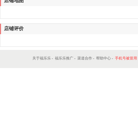
星期六 : 不营业
星期日 : 不营业
联系电话:
13614216257
网址:
http://zhangjiajie.flele.com/serviceDetail/1107
13614216257
免费咨询电话，拨打了解详情！联系我时，请
店铺地图
店铺评价