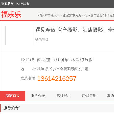
张家界市
[切换城市]
张家界市福乐乐
>
张家界市黄页
>
张家界市摄影/冲印服
遇见精致 房产摄影、酒店摄影、全
诚信等级
提供服务:
商业摄影
相片冲印
相框相册制作
地 址:
武陵源-长沙市金麓国际商务广场
13614216257
联系电话:
商家首页
服务介绍
店铺展示
店铺评价
联
服务介绍