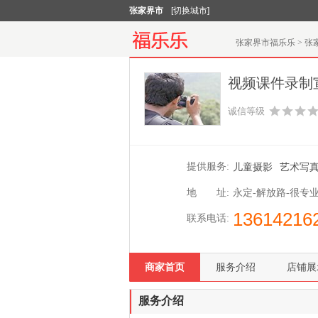
张家界市
[切换城市]
张家界市福乐乐
>
张
视频课件录制
诚信等级
提供服务:
儿童摄影
艺术写
地 址:
永定-解放路-很专
13614216
联系电话:
商家首页
服务介绍
店铺展
服务介绍