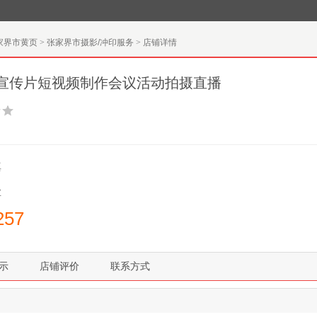
家界市黄页
>
张家界市摄影/冲印服务
>
店铺详情
宣传片短视频制作会议活动拍摄直播
真
业
257
示
店铺评价
联系方式