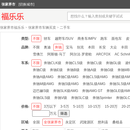
张家界市
[切换城市]
张家界市福乐乐
>
张家界市车辆买卖
>
二手车
类型:
不限
轿车
越野车/SUV
商务车/MPV
跑车
面包车
皮
品牌:
不限
奥迪
奔驰
宝马
别克
本田
长安
大众
丰田
雪佛兰
阿斯顿·马丁
阿尔法·罗密欧
ARCFOX
AC Schni
比亚迪
北汽绅宝
奔腾
北京
宝骏
北汽威旺
宾利
车系:
不限
奔驰CLK级
奔驰CLS级
奔驰CL级
奔驰GL级
凌
北汽道达
北汽新能源
布加迪
传祺
长安商用
长城
奔驰C级
奔驰E级
奔驰B级
奔驰A级
奔驰G级
奔驰MB
东风风行
东南
道奇
DS
东风风神
东风小康
东风风
奔驰A级AMG
奔驰C级AMG
奔驰CLS级AMG
奔驰E级AM
法拉利
福汽启腾
福迪
GMC
观致
广汽吉奥
光冈
奔驰M级AMG
奔驰S级AMG
奔驰SL级AMG
奔驰SLS级A
华泰新能源
汉腾
哈飞
海格
华普
华晨鑫源
悍马
迈巴赫S级
奔驰SLK级AMG
奔驰AMG GT
奔驰GLE级AM
捷豹
金杯
江铃
江铃集团新能源
金旅
九龙
江铃集
奔驰GLS级
奔驰V级
奔驰SLC级
奔驰Sprinter
奔驰GL
开瑞
凯翼
康迪
卡威
卡尔森
卡升
科尼赛克
铃木
价格:
不限
3万以下
3-5万
5-10万
10-15万
15-20万
20-
兰博基尼
力帆
劳斯莱斯
领克
Lorinser
路特斯
理念
万元
筛选
摩根
迈巴赫
纳智捷
南京金龙
讴歌
欧宝
欧朗
奇
区域:
全国
全张家界市
永定区
武陵源区
慈利县
桑植县
瑞驰新能源
瑞麒
斯柯达
三菱
斯巴鲁
Smart
上汽大