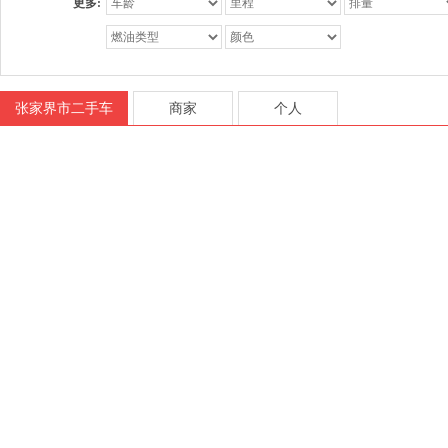
更多:
陕汽通家
SPRINGO
世爵
思铭
斯达泰克
特斯拉
腾
蔚来
威麟
五十铃
威兹曼
雪铁龙
夏利
新凯
西雅
英致
云度
御捷
永源
众泰
中华
知豆
之诺
中兴
LOCAL MOTORS
帕加尼
前途
RUF
威马汽车
云雀
大宇
富奇
华阳
黑豹
华北
解放
金程
江南
凯马
张家界市二手车
商家
个人
乔治·巴顿
时代
Scion
赛宝
天马
通田
唐骏汽车
中欧
中顺