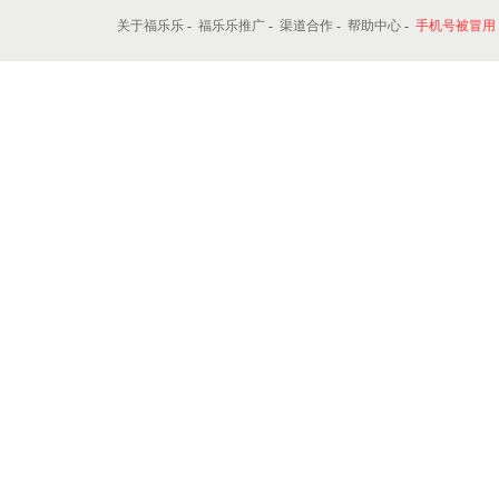
关于福乐乐
-
福乐乐推广
-
渠道合作
-
帮助中心
-
手机号被冒用