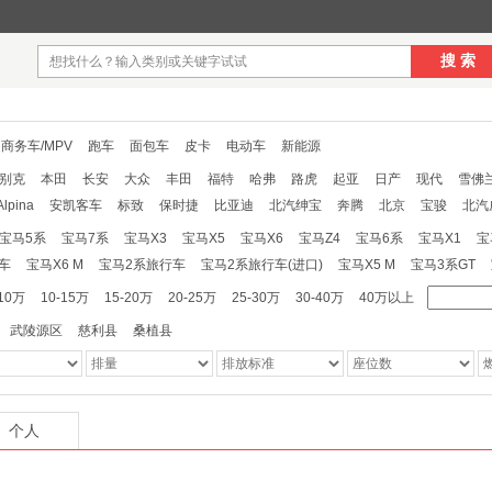
搜 索
商务车/MPV
跑车
面包车
皮卡
电动车
新能源
别克
本田
长安
大众
丰田
福特
哈弗
路虎
起亚
日产
现代
雪佛
Alpina
安凯客车
标致
保时捷
比亚迪
北汽绅宝
奔腾
北京
宝骏
北汽
北汽道达
北汽新能源
布加迪
传祺
长安商用
长城
昌河
长安欧尚
川汽
宝马5系
宝马7系
宝马X3
宝马X5
宝马X6
宝马Z4
宝马6系
宝马X1
宝
风小康
东风风度
东风
电咖汽车
大发
菲亚特
福田
法拉利
福汽启腾
车
宝马X6 M
宝马2系旅行车
宝马2系旅行车(进口)
宝马X5 M
宝马3系GT
泰
华颂
华泰新能源
汉腾
哈飞
海格
华普
华晨鑫源
悍马
华凯
黄
-10万
10-15万
15-20万
20-25万
25-30万
30-40万
40万以上
团新能源
金旅
九龙
江铃集团轻汽
君马汽车
金龙
凯迪拉克
克莱斯勒
武陵源区
慈利县
桑植县
克萨斯
雷诺
林肯
陆风
猎豹
兰博基尼
力帆
劳斯莱斯
领克
Lorinser
摩根
迈巴赫
纳智捷
南京金龙
讴歌
欧宝
欧朗
奇瑞
启辰
青年莲花
art
上汽大通
萨博
双龙
赛麟
双环
斯威
陕汽通家
SPRINGO
世爵
菱
WEY
蔚来
威麟
五十铃
威兹曼
雪铁龙
夏利
新凯
西雅特
英菲
个人
众泰
中华
知豆
之诺
中兴
东风瑞泰特
KTM
陆地方舟
LOCAL MOTO
驰
宝龙
保斐利
长安跨越
大迪
大宇
富奇
华阳
黑豹
华北
解放