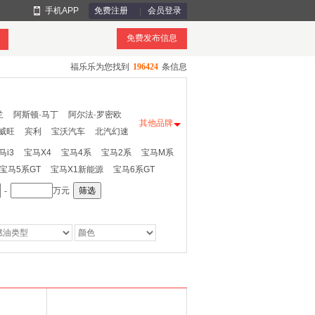
手机APP
免费注册
会员登录
免费发布信息
福乐乐为您找到
196424
条信息
兰
阿斯顿·马丁
阿尔法·罗密欧
其他品牌
威旺
宾利
宝沃汽车
北汽幻速
野马
成功汽车
东风风行
东南
马i3
宝马X4
宝马4系
宝马2系
宝马M系
福迪
GMC
观致
广汽吉奥
光冈
宝马5系GT
宝马X1新能源
宝马6系GT
海
汇众
恒天
Jeep
吉利
江淮
-
万元
筛选
开瑞
凯翼
康迪
卡威
卡尔森
路特斯
理念
马自达
MINI
庆铃
荣威
瑞驰新能源
瑞麒
思铭
斯达泰克
特斯拉
腾势
尼迪
一汽
依维柯
宇通客车
RS
帕加尼
前途
RUF
金程
江南
凯马
拉达汽车
罗孚