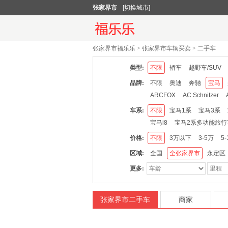
张家界市
[切换城市]
张家界市福乐乐
>
张家界市车辆买卖
>
二手车
类型:
不限
轿车
越野车/SUV
品牌:
不限
奥迪
奔驰
宝马
ARCFOX
AC Schnitzer
北汽
巴博斯
比速汽车
车系:
不限
宝马1系
宝马3系
道奇
DS
东风风神
东
宝马i8
宝马2系多功能旅行
国金汽车
海马
红旗
华
价格:
不限
3万以下
3-5万
5
捷豹
金杯
江铃
江铃集
区域:
全国
全张家界市
永定区
卡升
科尼赛克
铃木
雷
更多:
玛莎拉蒂
MG
迈凯伦
斯柯达
三菱
斯巴鲁
Sm
泰卡特
通用
沃尔沃
五
张家界市二手车
商家
英致
云度
御捷
永源
威马汽车
云雀
裕路
安