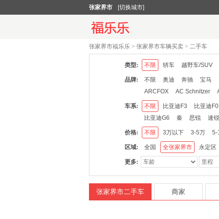
张家界市
[切换城市]
张家界市福乐乐
>
张家界市车辆买卖
>
二手车
类型:
不限
轿车
越野车/SUV
品牌:
不限
奥迪
奔驰
宝马
ARCFOX
AC Schnitzer
北汽
巴博斯
比速汽车
车系:
不限
比亚迪F3
比亚迪F0
道奇
DS
东风风神
东
比亚迪G6
秦
思锐
速
国金汽车
海马
红旗
华
价格:
不限
3万以下
3-5万
5
捷豹
金杯
江铃
江铃集
区域:
全国
全张家界市
永定区
卡升
科尼赛克
铃木
雷
更多:
玛莎拉蒂
MG
迈凯伦
斯柯达
三菱
斯巴鲁
Sm
泰卡特
通用
沃尔沃
五
张家界市二手车
商家
英致
云度
御捷
永源
威马汽车
云雀
裕路
安