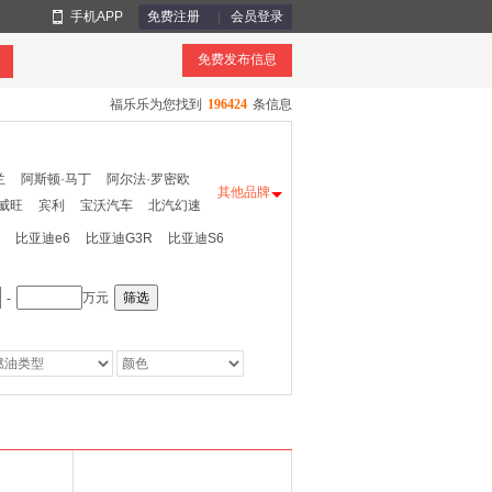
手机APP
免费注册
会员登录
免费发布信息
福乐乐为您找到
196424
条信息
兰
阿斯顿·马丁
阿尔法·罗密欧
其他品牌
威旺
宾利
宝沃汽车
北汽幻速
野马
成功汽车
东风风行
东南
比亚迪e6
比亚迪G3R
比亚迪S6
福迪
GMC
观致
广汽吉奥
光冈
海
汇众
恒天
Jeep
吉利
江淮
-
万元
筛选
开瑞
凯翼
康迪
卡威
卡尔森
路特斯
理念
马自达
MINI
庆铃
荣威
瑞驰新能源
瑞麒
思铭
斯达泰克
特斯拉
腾势
尼迪
一汽
依维柯
宇通客车
RS
帕加尼
前途
RUF
金程
江南
凯马
拉达汽车
罗孚