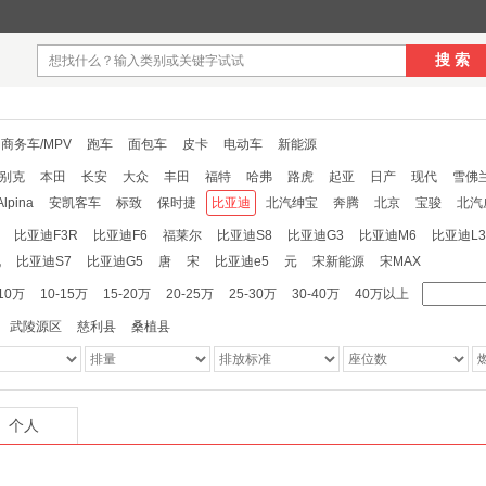
搜 索
商务车/MPV
跑车
面包车
皮卡
电动车
新能源
别克
本田
长安
大众
丰田
福特
哈弗
路虎
起亚
日产
现代
雪佛
Alpina
安凯客车
标致
保时捷
比亚迪
北汽绅宝
奔腾
北京
宝骏
北汽
北汽道达
北汽新能源
布加迪
传祺
长安商用
长城
昌河
长安欧尚
川汽
比亚迪F3R
比亚迪F6
福莱尔
比亚迪S8
比亚迪G3
比亚迪M6
比亚迪L3
风小康
东风风度
东风
电咖汽车
大发
菲亚特
福田
法拉利
福汽启腾
锐
比亚迪S7
比亚迪G5
唐
宋
比亚迪e5
元
宋新能源
宋MAX
泰
华颂
华泰新能源
汉腾
哈飞
海格
华普
华晨鑫源
悍马
华凯
黄
-10万
10-15万
15-20万
20-25万
25-30万
30-40万
40万以上
团新能源
金旅
九龙
江铃集团轻汽
君马汽车
金龙
凯迪拉克
克莱斯勒
武陵源区
慈利县
桑植县
克萨斯
雷诺
林肯
陆风
猎豹
兰博基尼
力帆
劳斯莱斯
领克
Lorinser
摩根
迈巴赫
纳智捷
南京金龙
讴歌
欧宝
欧朗
奇瑞
启辰
青年莲花
art
上汽大通
萨博
双龙
赛麟
双环
斯威
陕汽通家
SPRINGO
世爵
菱
WEY
蔚来
威麟
五十铃
威兹曼
雪铁龙
夏利
新凯
西雅特
英菲
个人
众泰
中华
知豆
之诺
中兴
东风瑞泰特
KTM
陆地方舟
LOCAL MOTO
驰
宝龙
保斐利
长安跨越
大迪
大宇
富奇
华阳
黑豹
华北
解放