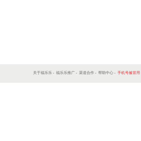
关于福乐乐
-
福乐乐推广
-
渠道合作
-
帮助中心
-
手机号被冒用