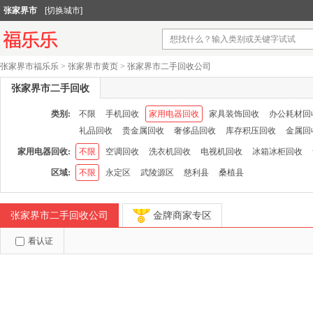
张家界市
[切换城市]
张家界市福乐乐
>
张家界市黄页
>
张家界市二手回收公司
张家界市二手回收
类别:
不限
手机回收
家用电器回收
家具装饰回收
办公耗材回
礼品回收
贵金属回收
奢侈品回收
库存积压回收
金属回
家用电器回收:
不限
空调回收
洗衣机回收
电视机回收
冰箱冰柜回收
区域:
不限
永定区
武陵源区
慈利县
桑植县
张家界市二手回收公司
金牌商家专区
看认证