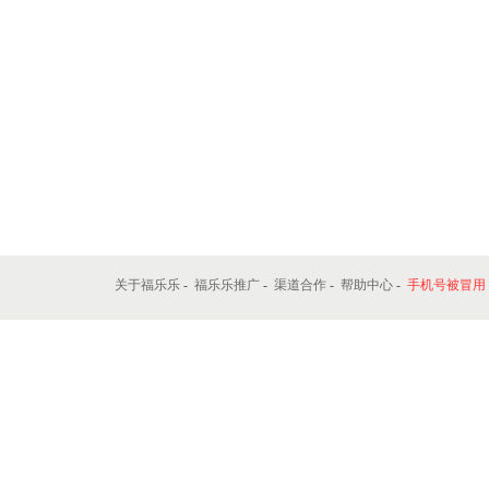
关于福乐乐
-
福乐乐推广
-
渠道合作
-
帮助中心
-
手机号被冒用