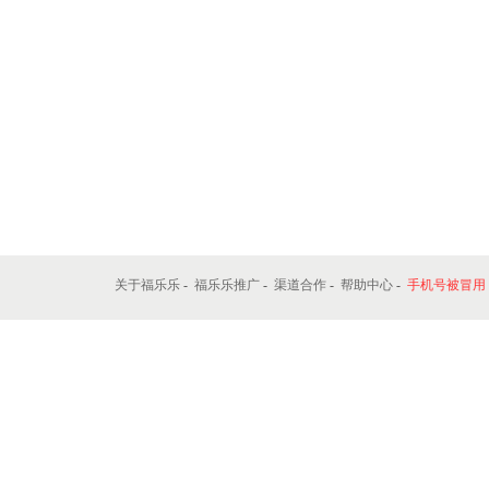
关于福乐乐
-
福乐乐推广
-
渠道合作
-
帮助中心
-
手机号被冒用