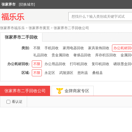
张家界市
[切换城市]
张家界市福乐乐
>
张家界市黄页
>
张家界市二手回收公司
张家界市二手回收
类别:
不限
手机回收
家用电器回收
家具装饰回收
办公耗材回
礼品回收
贵金属回收
奢侈品回收
库存积压回收
金属回
办公耗材回收:
不限
办公用品回收
打印机回收
复印机回收
硒鼓墨盒回
区域:
不限
永定区
武陵源区
慈利县
桑植县
张家界市二手回收公司
金牌商家专区
看认证