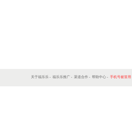
关于福乐乐
-
福乐乐推广
-
渠道合作
-
帮助中心
-
手机号被冒用