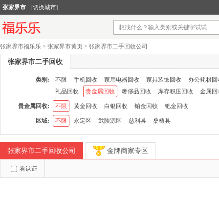
张家界市
[切换城市]
张家界市福乐乐
>
张家界市黄页
>
张家界市二手回收公司
张家界市二手回收
类别:
不限
手机回收
家用电器回收
家具装饰回收
办公耗材回
礼品回收
贵金属回收
奢侈品回收
库存积压回收
金属回
贵金属回收:
不限
黄金回收
白银回收
铂金回收
钯金回收
区域:
不限
永定区
武陵源区
慈利县
桑植县
张家界市二手回收公司
金牌商家专区
看认证