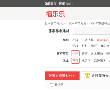
张家界市
[切换城市]
张家界市福乐乐
>
张家界市黄页
>
张家界市建材公
张家界市建材
类别:
不限
卫浴洁具
窗帘布艺
甲板
栏杆
栅栏
遮阳篷
窗帘布艺:
不限
窗帘
床上用品
抱
区域:
不限
永定区
武陵源区
张家界市建材公司
金牌商家专
看认证