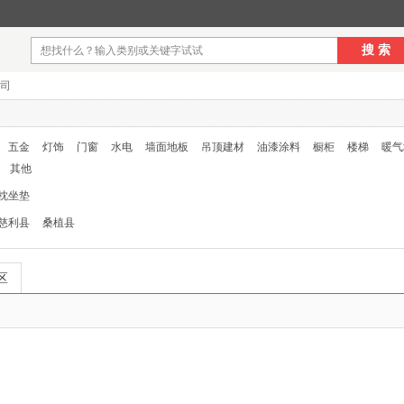
搜 索
司
五金
灯饰
门窗
水电
墙面地板
吊顶建材
油漆涂料
橱柜
楼梯
暖气
其他
枕坐垫
慈利县
桑植县
区