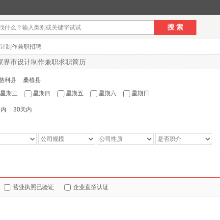
搜 索
计制作兼职招聘
家界市设计制作兼职求职简历
慈利县
桑植县
星期三
星期四
星期五
星期六
星期日
天内
30天内
：
营业执照已验证
企业直招认证