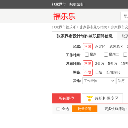
张家界市
[切换城市]
张家界市福乐乐
>
张家界市兼职招聘
>
张家界市设
张家界市设计制作兼职招聘信息
张
区域:
不限
永定区
武陵源区
星期一
星期二
工作时间:
发布时间:
不限
3天内
5天内
15
标签:
不限
日结
长期兼职
其他:
所有职位
兼职担保专区
全选
批量投递
更多快速筛选