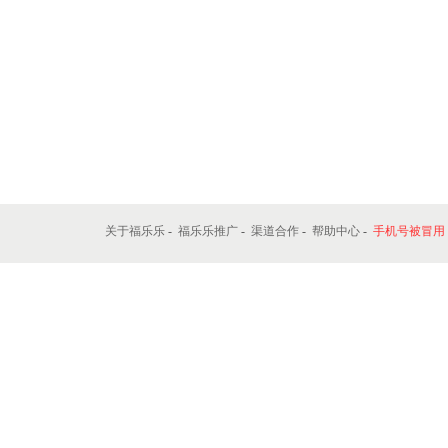
关于福乐乐
-
福乐乐推广
-
渠道合作
-
帮助中心
-
手机号被冒用