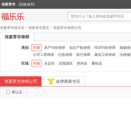
张家界市
[切换城市]
张家界市福乐乐
>
张家界市黄页
>
张家界市律师公司
张家界市律师
类别:
不限
房产纠纷律师
知识产权律师
经济纠纷律师
婚姻律
公司工商律师
行政律师
医疗律师
建筑工程律师
法律援
区域:
不限
永定区
武陵源区
慈利县
桑植县
张家界市律师公司
金牌商家专区
看认证