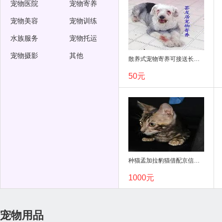
宠物医院
宠物寄养
宠物美容
宠物训练
水族服务
宠物托运
宠物摄影
其他
散养式宠物寄养可接送长期短期均可
50元
种猫孟加拉豹猫借配京信猫舍TICA会员
1000元
宠物用品