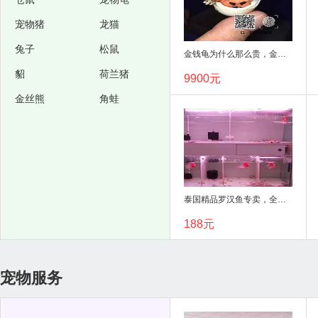
宠物猪
龙猫
兔子
松鼠
金钱龟为什么那么贵，金钱龟苗种一只多少钱
貂
荷兰猪
9900元
金丝熊
角蛙
泰国精品罗汉鱼专卖，全国顺丰包邮
188元
宠物服务