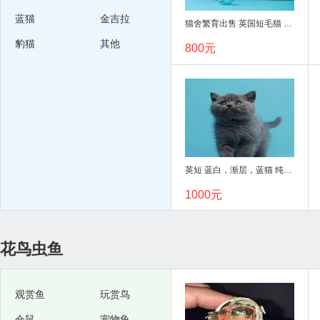
西高地
京巴
蓝猫
金吉拉
猫舍繁育出售 英国短毛猫 蓝猫 蓝白 全国飞
腊肠犬
牛头梗
豹猫
其他
800元
秋田犬
蝴蝶犬
罗威纳
马犬
比格犬
灵缇
拳师
卡斯罗
巴吉度
阿富汗犬
英短 蓝白，渐层，蓝猫 纯白 多只 包健康可上门
威玛猎犬
万能梗
1000元
伯恩山
杜高
大麦町犬
花鸟虫鱼
观赏鱼
玩赏鸟
仓鼠
宠物龟