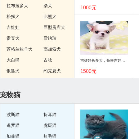
拉布拉多犬
柴犬
1000元
松狮犬
比熊犬
吉娃娃
巨型贵宾犬
贵宾犬
雪纳瑞
苏格兰牧羊犬
高加索犬
大白熊
古牧
吉娃娃长多大，茶杯吉娃娃，吉娃娃图片，吉娃娃好养吗
银狐犬
约克夏犬
1500元
可卡犬
巴哥犬
喜乐蒂犬
沙皮犬
宠物猫
柯基犬
马尔济斯
边牧
斗牛犬
波斯猫
折耳猫
小鹿犬
杜宾
暹罗猫
虎斑猫
比特
冠毛犬
加菲猫
短毛猫