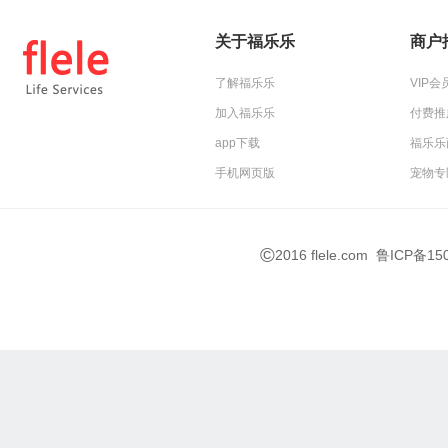
关于福乐乐
商户
了解福乐乐
VIP
加入福乐乐
付费推
app下载
福乐乐
手机网页版
宠物专
©
2016 flele.com
鲁ICP备150