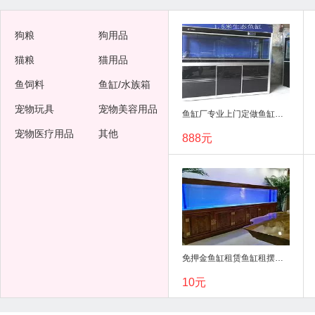
狗粮
狗用品
猫粮
猫用品
鱼饲料
鱼缸/水族箱
宠物玩具
宠物美容用品
鱼缸厂专业上门定做鱼缸，全市直接底价出货
宠物医疗用品
其他
888元
免押金鱼缸租赁鱼缸租摆观赏鱼租赁托管
10元