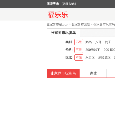
张家界市
[切换城市]
张家界市福乐乐
>
张家界市宠物
>
张家界市玩赏鸟
张家界市玩赏鸟
类别:
不限
鹦鹉
八哥
鸽子
价格:
不限
200元以下
200-50
区域:
不限
永定区
武陵源区
张家界市玩赏鸟
商家