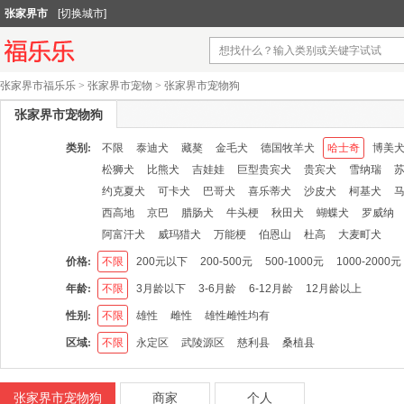
张家界市
[切换城市]
张家界市福乐乐
>
张家界市宠物
>
张家界市宠物狗
张家界市宠物狗
类别:
不限
泰迪犬
藏獒
金毛犬
德国牧羊犬
哈士奇
博美
松狮犬
比熊犬
吉娃娃
巨型贵宾犬
贵宾犬
雪纳瑞
约克夏犬
可卡犬
巴哥犬
喜乐蒂犬
沙皮犬
柯基犬
西高地
京巴
腊肠犬
牛头梗
秋田犬
蝴蝶犬
罗威纳
阿富汗犬
威玛猎犬
万能梗
伯恩山
杜高
大麦町犬
价格:
不限
200元以下
200-500元
500-1000元
1000-2000元
年龄:
不限
3月龄以下
3-6月龄
6-12月龄
12月龄以上
性别:
不限
雄性
雌性
雄性雌性均有
区域:
不限
永定区
武陵源区
慈利县
桑植县
张家界市宠物狗
商家
个人