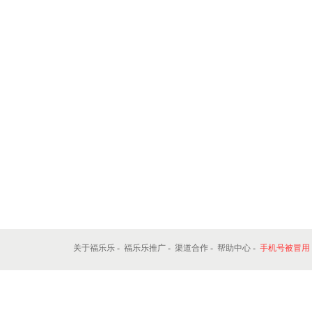
关于福乐乐
-
福乐乐推广
-
渠道合作
-
帮助中心
-
手机号被冒用