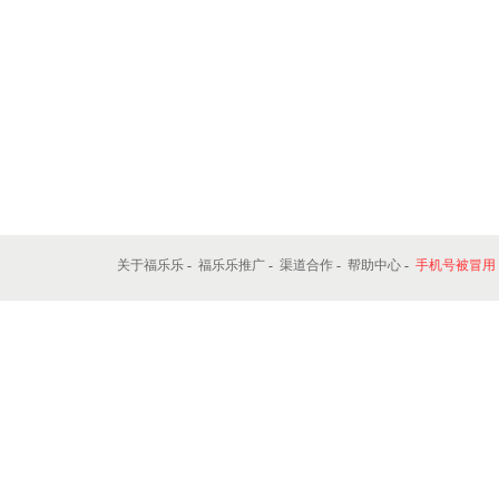
关于福乐乐
-
福乐乐推广
-
渠道合作
-
帮助中心
-
手机号被冒用