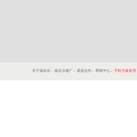
关于福乐乐
-
福乐乐推广
-
渠道合作
-
帮助中心
-
手机号被冒用