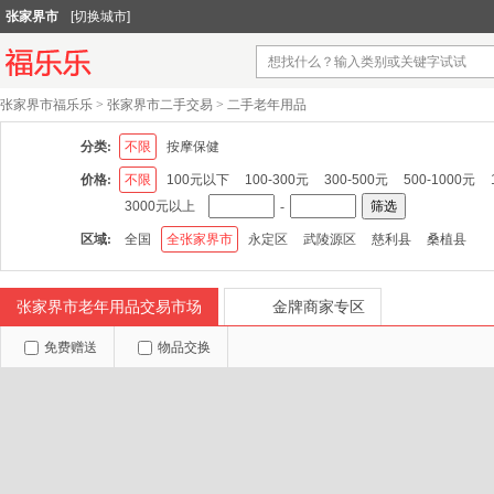
张家界市
[切换城市]
张家界市福乐乐
>
张家界市二手交易
>
二手老年用品
分类:
不限
按摩保健
价格:
不限
100元以下
100-300元
300-500元
500-1000元
3000元以上
-
筛选
区域:
全国
全张家界市
永定区
武陵源区
慈利县
桑植县
张家界市老年用品交易市场
金牌商家专区
免费赠送
物品交换