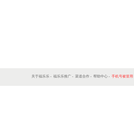
关于福乐乐
-
福乐乐推广
-
渠道合作
-
帮助中心
-
手机号被冒用