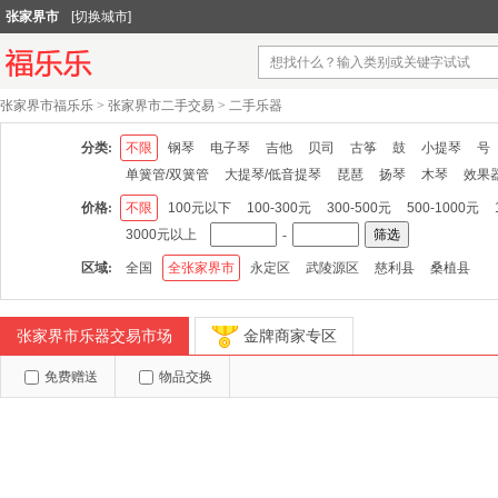
张家界市
[切换城市]
张家界市福乐乐
>
张家界市二手交易
>
二手乐器
分类:
不限
钢琴
电子琴
吉他
贝司
古筝
鼓
小提琴
号
单簧管/双簧管
大提琴/低音提琴
琵琶
扬琴
木琴
效果
价格:
不限
100元以下
100-300元
300-500元
500-1000元
3000元以上
-
筛选
区域:
全国
全张家界市
永定区
武陵源区
慈利县
桑植县
张家界市乐器交易市场
金牌商家专区
免费赠送
物品交换