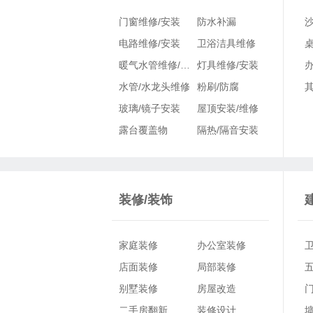
家居
门窗维修/安装
防水补漏
维修
电路维修/安装
卫浴洁具维修
暖气水管维修/安装
灯具维修/安装
水管/水龙头维修
粉刷/防腐
玻璃/镜子安装
屋顶安装/维修
露台覆盖物
隔热/隔音安装
损坏修复
家庭自动化
排水沟服务
其他家居维修
装修/装饰
装修
家庭装修
办公室装修
婚庆
店面装修
局部装修
别墅装修
房屋改造
二手房翻新
装修设计