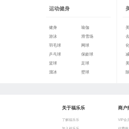
运动健身
其他
健身
瑜伽
服务
游泳
滑雪场
羽毛球
网球
乒乓球
保龄球
篮球
足球
溜冰
壁球
体育场
赛道
运动队
牛仔竞技表演
其他
关于福乐乐
商户
了解福乐乐
VIP
加入福乐乐
付费推