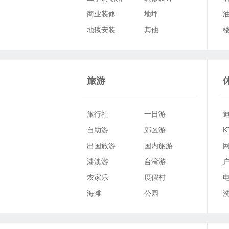
商业装修
地坪
地毯安装
其他
旅游
休闲
旅行社
一日游
服务
自助游
郊区游
K
出国旅游
国内旅游
港澳游
台湾游
农家乐
度假村
海滩
公园
夏令营
其他
D