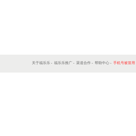
关于福乐乐
-
福乐乐推广
-
渠道合作
-
帮助中心
-
手机号被冒用