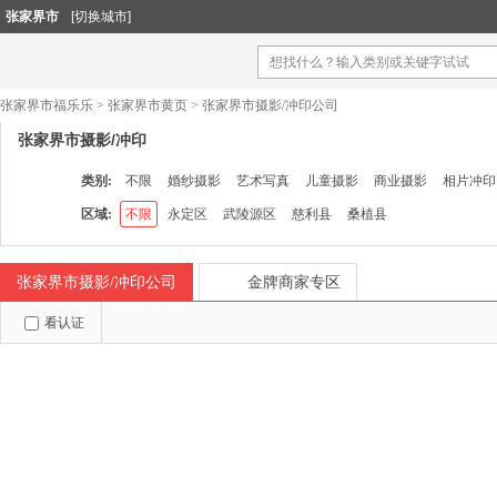
张家界市
[切换城市]
张家界市福乐乐
>
张家界市黄页
>
张家界市摄影/冲印公司
张家界市摄影/冲印
类别:
不限
婚纱摄影
艺术写真
儿童摄影
商业摄影
相片冲印
区域:
不限
永定区
武陵源区
慈利县
桑植县
张家界市摄影/冲印公司
金牌商家专区
看认证