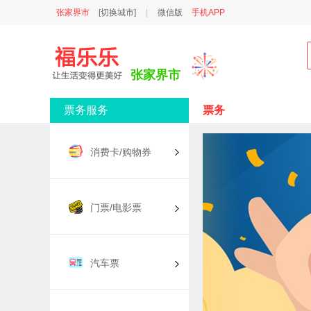
张家界市
[切换城市]
|
微信版
手机APP
张家界市
票务服务
票务
消费卡/购物券
门票/电影票
汽车票