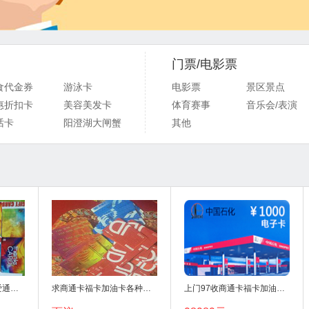
门票/电影票
食代金券
游泳卡
电影票
景区景点
惠折扣卡
美容美发卡
体育赛事
音乐会/表演
话卡
阳澄湖大闸蟹
其他
京东商通携程账号关爱通给福卡苏宁福卡
求商通卡福卡加油卡各种超市卡
上门97收商通卡福卡加油卡携程卡美通卡充值卡