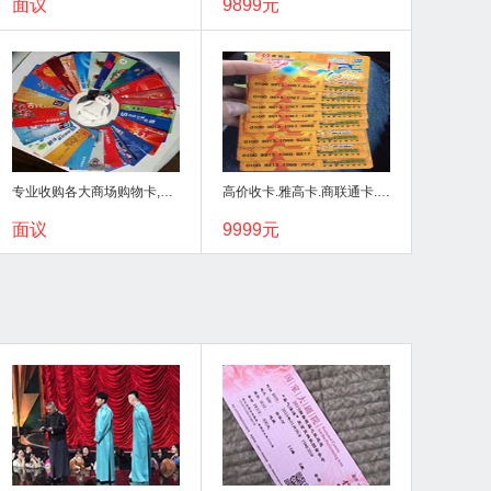
面议
9899元
专业收购各大商场购物卡,报价最优,量大更高,上门取
高价收卡.雅高卡.商联通卡.福卡.高汇通卡
面议
9999元