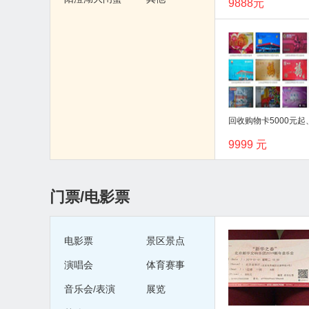
9888元
9999 元
门票/电影票
电影票
景区景点
演唱会
体育赛事
音乐会/表演
展览