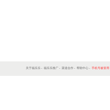
关于福乐乐
-
福乐乐推广
-
渠道合作
-
帮助中心
-
手机号被冒用