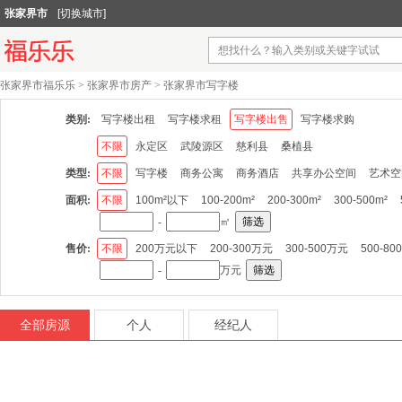
张家界市
[切换城市]
张家界市福乐乐
>
张家界市房产
>
张家界市写字楼
类别:
写字楼出租
写字楼求租
写字楼出售
写字楼求购
不限
永定区
武陵源区
慈利县
桑植县
类型:
不限
写字楼
商务公寓
商务酒店
共享办公空间
艺术空
面积:
不限
100m²以下
100-200m²
200-300m²
300-500m²
-
㎡
筛选
售价:
不限
200万元以下
200-300万元
300-500万元
500-8
-
万元
筛选
全部房源
个人
经纪人