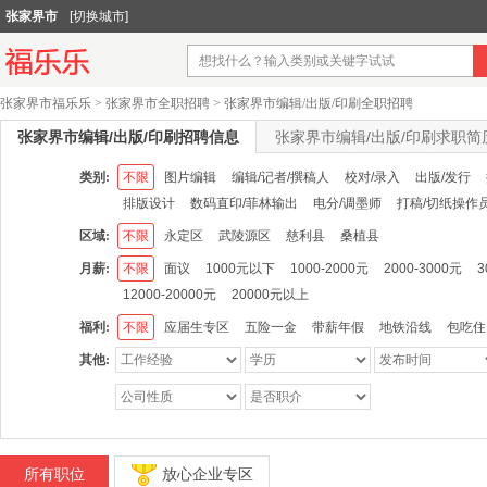
张家界市
[切换城市]
张家界市福乐乐
>
张家界市全职招聘
>
张家界市编辑/出版/印刷全职招聘
张家界市编辑/出版/印刷招聘信息
张家界市编辑/出版/印刷求职简
类别:
不限
图片编辑
编辑/记者/撰稿人
校对/录入
出版/发行
排版设计
数码直印/菲林输出
电分/调墨师
打稿/切纸操作
区域:
不限
永定区
武陵源区
慈利县
桑植县
月薪:
不限
面议
1000元以下
1000-2000元
2000-3000元
3
12000-20000元
20000元以上
福利:
不限
应届生专区
五险一金
带薪年假
地铁沿线
包吃住
其他:
所有职位
放心企业专区