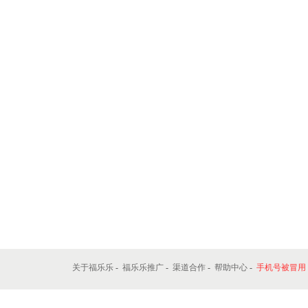
关于福乐乐
-
福乐乐推广
-
渠道合作
-
帮助中心
-
手机号被冒用