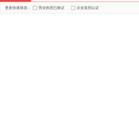
更多快速筛选：
营业执照已验证
企业直招认证