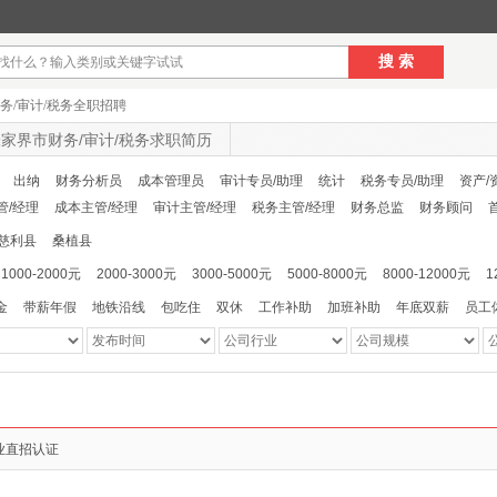
搜 索
务/审计/税务全职招聘
家界市财务/审计/税务求职简历
出纳
财务分析员
成本管理员
审计专员/助理
统计
税务专员/助理
资产/
管/经理
成本主管/经理
审计主管/经理
税务主管/经理
财务总监
财务顾问
慈利县
桑植县
1000-2000元
2000-3000元
3000-5000元
5000-8000元
8000-12000元
1
金
带薪年假
地铁沿线
包吃住
双休
工作补助
加班补助
年底双薪
员工
业直招认证