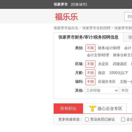
张家界市
[切换城市]
张家界市福乐乐
>
张家界市全职招聘
>
张家界市财
张家界市财务/审计/税务招聘信息
张
类别:
不限
财务/会计助理
会计
会计主管/经理
财务分析主
区域:
不限
永定区
武陵源区
月薪:
不限
面议
1000元以下
福利:
不限
应届生专区
五险一
其他:
所有职位
放心企业专区
更多快速筛选：
营业执照已验证
企