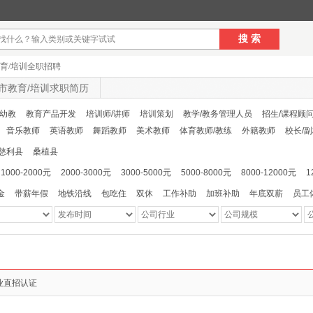
搜 索
育/培训全职招聘
市教育/培训求职简历
幼教
教育产品开发
培训师/讲师
培训策划
教学/教务管理人员
招生/课程顾
音乐教师
英语教师
舞蹈教师
美术教师
体育教师/教练
外籍教师
校长/
慈利县
桑植县
1000-2000元
2000-3000元
3000-5000元
5000-8000元
8000-12000元
1
金
带薪年假
地铁沿线
包吃住
双休
工作补助
加班补助
年底双薪
员工
业直招认证