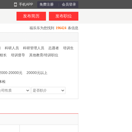
手机APP
免费注册
会员登录
发布简历
发布职位
福乐乐为您找到
196424
条信息
问
科研人员
科研管理人员
志愿者
培训生
副校长
培训督导
其他教育/培训职位
2000-20000元
20000元以上
体检