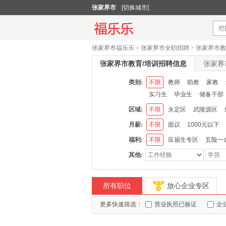
张家界市
[切换城市]
张家界市福乐乐
>
张家界市全职招聘
>
张家界市教
张家界市教育/培训招聘信息
张家界
类别:
不限
教师
助教
家教
实习生
毕业生
储备干部
区域:
不限
永定区
武陵源区
月薪:
不限
面议
1000元以下
福利:
不限
应届生专区
五险一
其他:
所有职位
放心企业专区
更多快速筛选：
营业执照已验证
企