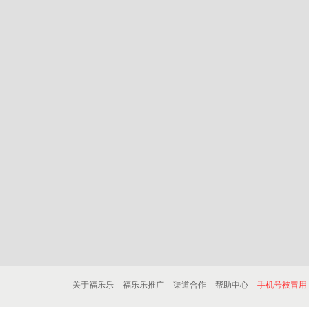
关于福乐乐
-
福乐乐推广
-
渠道合作
-
帮助中心
-
手机号被冒用