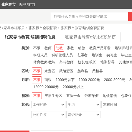
张家界市
[切换城市]
张家界市福乐乐
>
张家界市全职招聘
>
张家界市教育/培训全职招聘
张家界市教育/培训招聘信息
张家界市教育/培训求职简历
类别:
不限
教师
助教
家教
幼教
教育产品开发
培训师/讲
科研人员
科研管理人员
志愿者
培训生
实习生
毕业生
体育教师/教练
外籍教师
校长/副校长
培训督导
其他教育
区域:
不限
永定区
武陵源区
慈利县
桑植县
月薪:
不限
面议
1000元以下
1000-2000元
2000-3000元
3
12000-20000元
20000元以上
福利:
不限
应届生专区
五险一金
带薪年假
地铁沿线
包吃住
其他: