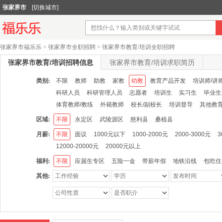
张家界市
[切换城市]
张家界市福乐乐
>
张家界市全职招聘
>
张家界市教育/培训全职招聘
张家界市教育/培训招聘信息
张家界市教育/培训求职简历
类别:
不限
教师
助教
家教
幼教
教育产品开发
培训师/讲
科研人员
科研管理人员
志愿者
培训生
实习生
毕业生
体育教师/教练
外籍教师
校长/副校长
培训督导
其他教育
区域:
不限
永定区
武陵源区
慈利县
桑植县
月薪:
不限
面议
1000元以下
1000-2000元
2000-3000元
3
12000-20000元
20000元以上
福利:
不限
应届生专区
五险一金
带薪年假
地铁沿线
包吃住
其他: