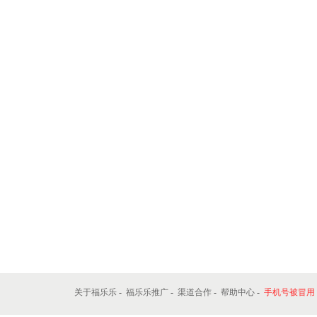
关于福乐乐
-
福乐乐推广
-
渠道合作
-
帮助中心
-
手机号被冒用