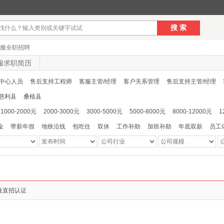
搜 索
服全职招聘
服求职简历
中心人员
售后支持工程师
客服主管/经理
客户关系管理
售后支持主管/经理
慈利县
桑植县
1000-2000元
2000-3000元
3000-5000元
5000-8000元
8000-12000元
1
金
带薪年假
地铁沿线
包吃住
双休
工作补助
加班补助
年底双薪
员工
业直招认证