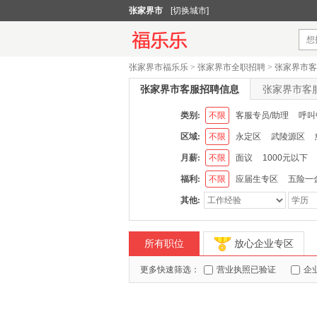
张家界市
[切换城市]
张家界市福乐乐
>
张家界市全职招聘
>
张家界市客
张家界市客服招聘信息
张家界市客
类别:
不限
客服专员/助理
呼叫
区域:
不限
永定区
武陵源区
月薪:
不限
面议
1000元以下
福利:
不限
应届生专区
五险一
其他:
所有职位
放心企业专区
更多快速筛选：
营业执照已验证
企