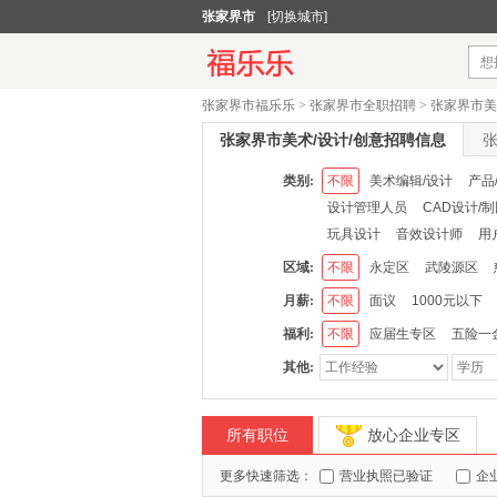
张家界市
[切换城市]
张家界市福乐乐
>
张家界市全职招聘
>
张家界市美
张家界市美术/设计/创意招聘信息
张
类别:
不限
美术编辑/设计
产品
设计管理人员
CAD设计/
玩具设计
音效设计师
用
区域:
不限
永定区
武陵源区
月薪:
不限
面议
1000元以下
福利:
不限
应届生专区
五险一
其他:
所有职位
放心企业专区
更多快速筛选：
营业执照已验证
企