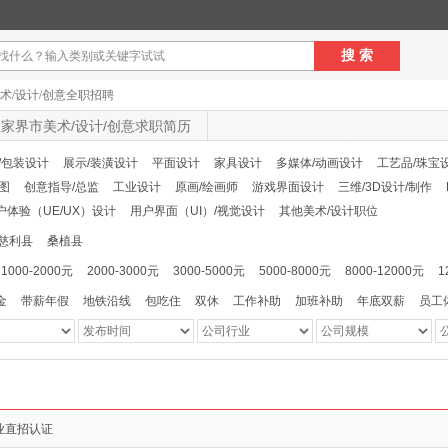
搜 索
术/设计/创意全职招聘
家界市美术/设计/创意求职简历
/包装设计
展示/装潢设计
平面设计
家具设计
多媒体/动画设计
工艺品/珠宝
制图
创意指导/总监
工业设计
原画/绘画师
游戏界面设计
三维/3D设计/制作
户体验（UE/UX）设计
用户界面（UI）/视觉设计
其他美术/设计职位
慈利县
桑植县
1000-2000元
2000-3000元
3000-5000元
5000-8000元
8000-12000元
1
金
带薪年假
地铁沿线
包吃住
双休
工作补助
加班补助
年底双薪
员工
业直招认证