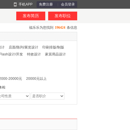
手机APP
免费注册
会员登录
发布简历
发布职位
福乐乐为您找到
196424
条信息
设计
店面/陈列/展览设计
印刷排版/制版
Flash设计/开发
特效设计
家居用品设计
2000-20000元
20000元以上
体检