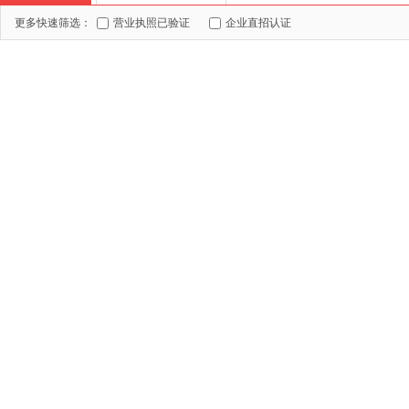
更多快速筛选：
营业执照已验证
企业直招认证