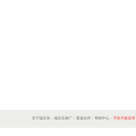
关于福乐乐
-
福乐乐推广
-
渠道合作
-
帮助中心
-
手机号被冒用