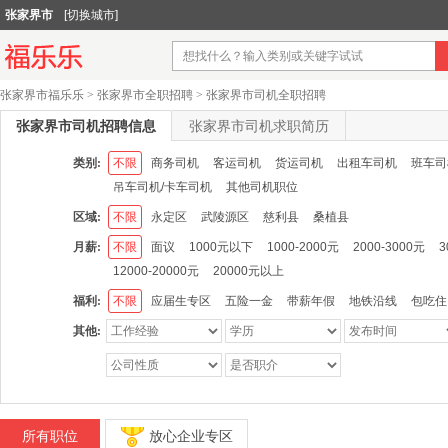
张家界市
[切换城市]
张家界市福乐乐
>
张家界市全职招聘
>
张家界市司机全职招聘
张家界市司机招聘信息
张家界市司机求职简历
类别:
不限
商务司机
客运司机
货运司机
出租车司机
班车司
吊车司机/卡车司机
其他司机职位
区域:
不限
永定区
武陵源区
慈利县
桑植县
月薪:
不限
面议
1000元以下
1000-2000元
2000-3000元
3
12000-20000元
20000元以上
福利:
不限
应届生专区
五险一金
带薪年假
地铁沿线
包吃住
其他:
所有职位
放心企业专区