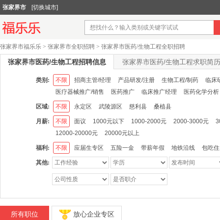
张家界市
[切换城市]
张家界市福乐乐
>
张家界市全职招聘
>
张家界市医药/生物工程全职招聘
张家界市医药/生物工程招聘信息
张家界市医药/生物工程求职简
类别:
不限
招商主管/经理
产品研发/注册
生物工程/制药
临床
医疗器械推广/销售
医药推广
临床推广经理
医药化学分析
区域:
不限
永定区
武陵源区
慈利县
桑植县
月薪:
不限
面议
1000元以下
1000-2000元
2000-3000元
3
12000-20000元
20000元以上
福利:
不限
应届生专区
五险一金
带薪年假
地铁沿线
包吃住
其他:
所有职位
放心企业专区