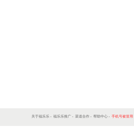
关于福乐乐
-
福乐乐推广
-
渠道合作
-
帮助中心
-
手机号被冒用