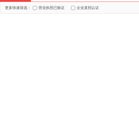
更多快速筛选：
营业执照已验证
企业直招认证