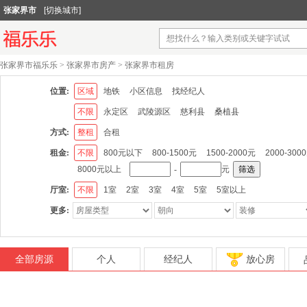
张家界市
[切换城市]
张家界市福乐乐
>
张家界市房产
>
张家界市租房
位置:
区域
地铁
小区信息
找经纪人
不限
永定区
武陵源区
慈利县
桑植县
方式:
整租
合租
租金:
不限
800元以下
800-1500元
1500-2000元
2000-300
8000元以上
-
元
筛选
厅室:
不限
1室
2室
3室
4室
5室
5室以上
更多:
全部房源
个人
经纪人
放心房