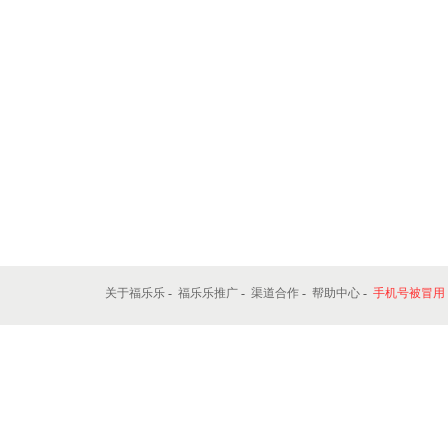
关于福乐乐
-
福乐乐推广
-
渠道合作
-
帮助中心
-
手机号被冒用